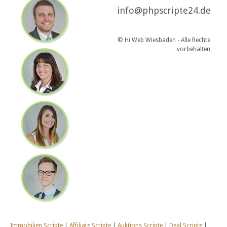
info@phpscripte24.de
© Hi Web Wiesbaden - Alle Rechte
vorbehalten
Immobilien Scripte
|
Affiliate Scripte
|
Auktions Scripte
|
Deal Scripte
|