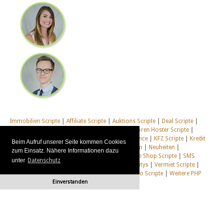
Immobilien Scripte
|
Affiliate Scripte
|
Auktions Scripte
|
Deal Scripte
|
Domain Scripte
|
Email Scripte
|
Flirt Scripte
|
Foren Hoster Scripte
|
Homepage Generator Scripte
|
Installations Service
|
KFZ Scripte
|
Kredit
Beim Aufruf unserer Seite kommen Cookies
Scripte
|
Management Scripte
|
Multi Web System
|
Neuheiten
|
zum Einsatz. Nähere Informationen dazu
Newsletter Scripte
|
Online Desktop
|
Shop & Live Shop Scripte
|
SMS
unter
Datenschutz
Scripte
|
Social Communitys
|
Tausch Communitys
|
Vermiet Scripte
|
Webcam Scripte
|
Webhosting Scripte
|
Webradio Scripte
|
Weitere PHP
Einverstanden
Scripte
|
Alle unsere Systeme