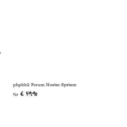
e
phpbb2 Forum Hoster System
€ 59.90
Nur